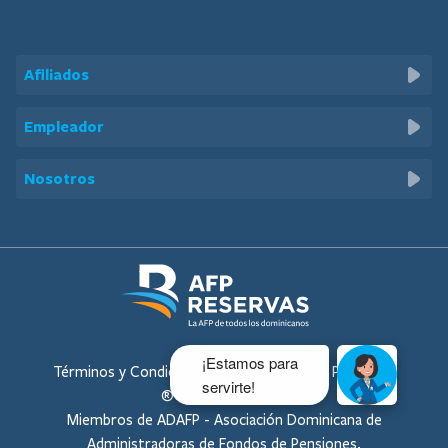
Afiliados
Beneficios
Empleador
Calculadora de Aportes
Solicitudes
Nosotros
Calculadora de Pensiones
Preguntas de Interés
Quiénes Somos
Preguntas Frecuentes
Sé Parte de Nosotros
Servicios al Afiliado
Familia Reservas
Código de Ética
Términos y Condiciones
Políticas de Privacidad
Documentos Corporativos
® 2025, AFP Reservas
Miembros de ADAFP - Asociación Dominicana de
Estados Financieros
Administradoras de Fondos de Pensiones.