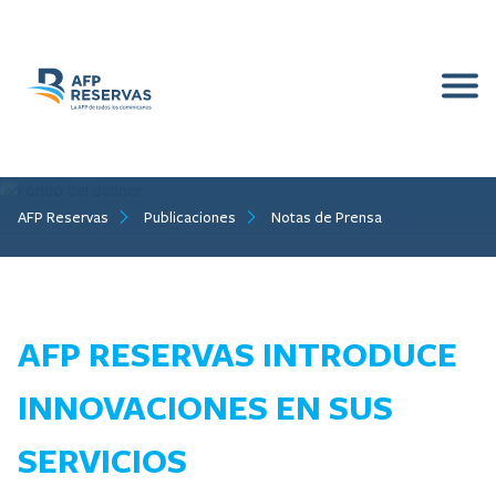
Inicio
Nosotros
AFP Reservas
Publicaciones
Notas de Prensa
Afiliados
Quiénes Somos
Empleador
Familia Reservas
Beneficios
Publicaciones
Documentos Corporativos
Calculadora de Aportes
Preguntas de Interés
AFP RESERVAS INTRODUCE
Contacto
Nuestras Cifras
Calculadora de Pensiones
Solicitudes
Actividades
INNOVACIONES EN SUS
Normas y Reglamentos
Preguntas Frecuentes
Memorias
SERVICIOS
Conoce tu Cuenta
Sé Parte de Nosotros
Servicios al Afiliado
Notas de Prensa